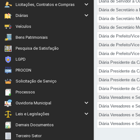
Diária de Servidor a O
Licitações, Contratos e Compras
Diária de Secretário 
Diárias
Diária de Secretário Mu
Veículos
Diária de Secretário M
Diária de Prefeito/Vic
Bens Patrimoniais
Diária de Prefeito/Vice
Pesquisa de Satisfação
Diária de Prefeito/Vic
LGPD
Diária Presidente da 
PROCON
Diária Presidente da C
Diária Presidente da 
Solicitação de Serviço
Diária Presidente de C
Processos
Diária Vereadores e Se
Ouvidoria Municipal
Diária Vereadores e Se
Leis e Legislações
Diária Vereadores e Se
Diária Vereadores e Ser
Demais Documentos
Terceiro Setor