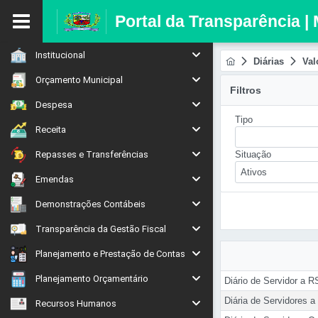
Portal da Transparência |
Institucional
Diárias
Val
Orçamento Municipal
Filtros
Despesa
Tipo
Receita
Repasses e Transferências
Situação
Ativos
Emendas
Demonstrações Contábeis
Transparência da Gestão Fiscal
Planejamento e Prestação de Contas
Planejamento Orçamentário
Diário de Servidor a 
Diária de Servidores a 
Recursos Humanos