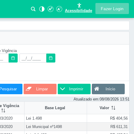
Fazer Login
Acessibilidade
e Vigência
Pesquisar
Limpar
Imprimir
Início
Atualizado em:
08/08/2026 13:51
de Vigência
Base Legal
Valor
03/2020
Lei 1.498
R$ 404,56
03/2020
Lei Municipal nº1498
R$ 611,31