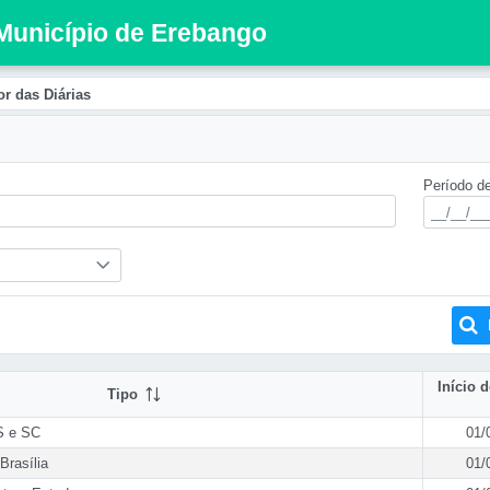
 Município de Erebango
or das Diárias
Período d
Início 
Tipo
RS e SC
01/
Brasília
01/