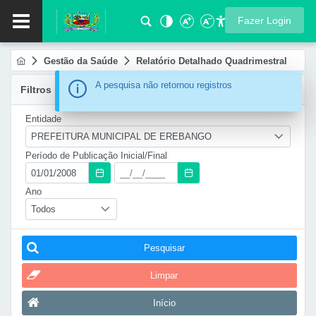
Fazer Login
Gestão da Saúde
Relatório Detalhado Quadrimestral
Information
A pesquisa não retornou registros
Filtros
Entidade
PREFEITURA MUNICIPAL DE EREBANGO
Período de Publicação Inicial/Final
Ano
Todos
Pesquisar
Limpar
Início